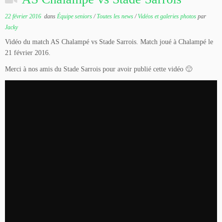
22 février 2016
dans
Équipe seniors
/
Toutes les news
/
Vidéos et galeries photos
par
Jacky
Vidéo du match AS Chalampé vs Stade Sarrois. Match joué à Chalampé le
21 février 2016.
Merci à nos amis du Stade Sarrois pour avoir publié cette vidéo 🙂