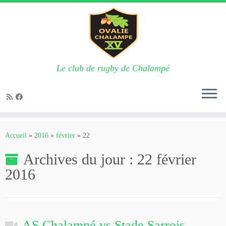
Le club de rugby de Chalampé
Passer
au
Accueil
»
2016
»
février
»
22
contenu
Archives du jour :
22 février
2016
AS Chalampé vs Stade Sarrois