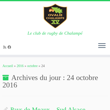
Le club de rugby de Chalampé
Passer
au
Accueil
»
2016
»
octobre
»
24
contenu
Archives du jour :
24 octobre
2016
Pays de Meaux – Sud Alsace