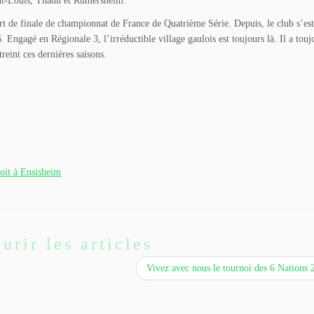
int-Louis, Thann et Rumersheim.
rt de finale de championnat de France de Quatrième Série. Depuis, le club s’es
gagé en Régionale 3, l’irréductible village gaulois est toujours là. Il a touj
treint ces dernières saisons.
toit à Ensisheim
urir les articles
Vivez avec nous le tournoi des 6 Nations