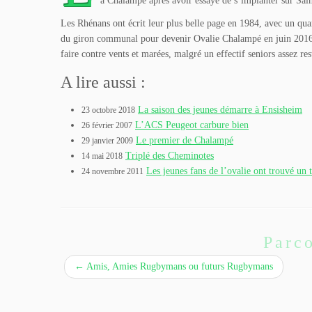
à Chalampé après avoir essayé de s’implanter sur Sa
Les Rhénans ont écrit leur plus belle page en 1984, avec un qua
du giron communal pour devenir Ovalie Chalampé en juin 2016. En
faire contre vents et marées, malgré un effectif seniors assez res
A lire aussi :
La saison des jeunes démarre à Ensisheim
23 octobre 2018
L’ACS Peugeot carbure bien
26 février 2007
Le premier de Chalampé
29 janvier 2009
Triplé des Cheminotes
14 mai 2018
Les jeunes fans de l’ovalie ont trouvé un 
24 novembre 2011
Parco
←
Amis, Amies Rugbymans ou futurs Rugbymans