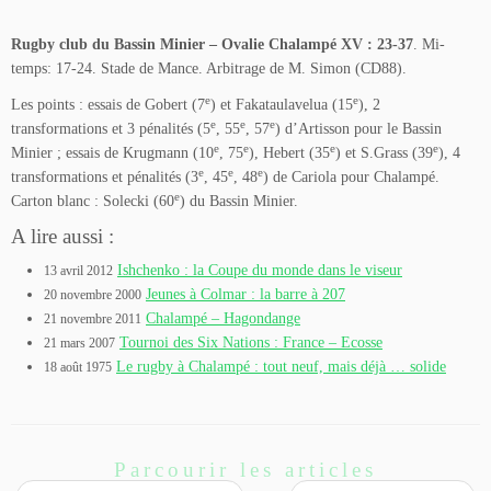
Rugby club du Bassin Minier – Ovalie Chalampé XV : 23-37
. Mi-
temps: 17-24. Stade de Mance. Arbitrage de M. Simon (CD88).
e
e
Les points : essais de Gobert (7
) et Fakataulavelua (15
), 2
e
e
e
transformations et 3 pénalités (5
, 55
, 57
) d’Artisson pour le Bassin
e
e
e
e
Minier ; essais de Krugmann (10
, 75
), Hebert (35
) et S.Grass (39
), 4
e
e
e
transformations et pénalités (3
, 45
, 48
) de Cariola pour Chalampé.
e
Carton blanc : Solecki (60
) du Bassin Minier.
A lire aussi :
Ishchenko : la Coupe du monde dans le viseur
13 avril 2012
Jeunes à Colmar : la barre à 207
20 novembre 2000
Chalampé – Hagondange
21 novembre 2011
Tournoi des Six Nations : France – Ecosse
21 mars 2007
Le rugby à Chalampé : tout neuf, mais déjà … solide
18 août 1975
Parcourir les articles