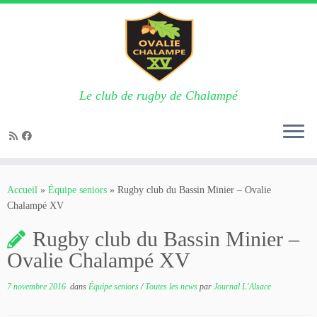
Le club de rugby de Chalampé
Passer
au
Accueil
»
Équipe seniors
»
Rugby club du Bassin Minier – Ovalie
contenu
Chalampé XV
Rugby club du Bassin Minier –
Ovalie Chalampé XV
7 novembre 2016
dans
Équipe seniors
/
Toutes les news
par
Journal L'Alsace