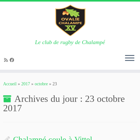
Le club de rugby de Chalampé
Passer
au
Accueil
»
2017
»
octobre
»
23
contenu
Archives du jour :
23 octobre
2017
Chalampé coule à Vittel