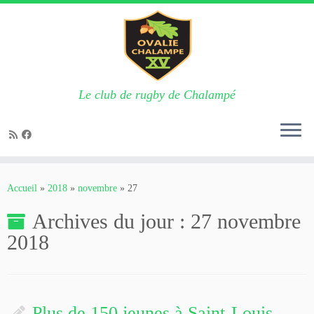
Le club de rugby de Chalampé
Passer
au
Accueil
»
2018
»
novembre
»
27
contenu
Archives du jour :
27 novembre
2018
Plus de 150 jeunes à Saint-Louis