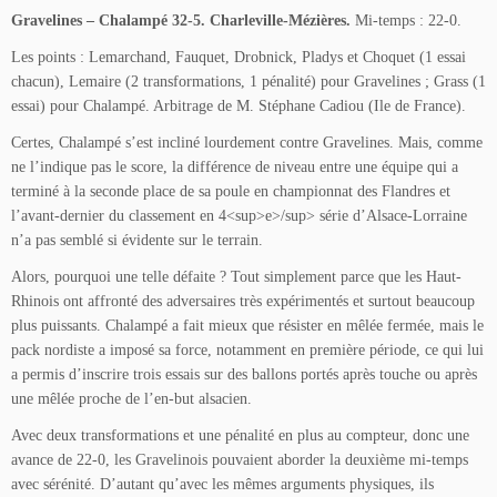
Gravelines – Chalampé 32-5
. Charleville-Mézières.
Mi-temps : 22-0.
Les points : Lemarchand, Fauquet, Drobnick, Pladys et Choquet (1 essai
chacun), Lemaire (2 transformations, 1 pénalité) pour Gravelines ; Grass (1
essai) pour Chalampé. Arbitrage de M. Stéphane Cadiou (Ile de France).
Certes, Chalampé s’est incliné lourdement contre Gravelines. Mais, comme
ne l’indique pas le score, la différence de niveau entre une équipe qui a
terminé à la seconde place de sa poule en championnat des Flandres et
l’avant-dernier du classement en 4<sup>e>/sup> série d’Alsace-Lorraine
n’a pas semblé si évidente sur le terrain.
Alors, pourquoi une telle défaite ? Tout simplement parce que les Haut-
Rhinois ont affronté des adversaires très expérimentés et surtout beaucoup
plus puissants. Chalampé a fait mieux que résister en mêlée fermée, mais le
pack nordiste a imposé sa force, notamment en première période, ce qui lui
a permis d’inscrire trois essais sur des ballons portés après touche ou après
une mêlée proche de l’en-but alsacien.
Avec deux transformations et une pénalité en plus au compteur, donc une
avance de 22-0, les Gravelinois pouvaient aborder la deuxième mi-temps
avec sérénité. D’autant qu’avec les mêmes arguments physiques, ils