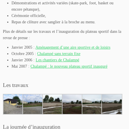
Démonstrations et activités variées (skate-park, foot, basket ou
encore pétanque),
Cérémonie officielle,
Repas de clôture avec sanglier à la broche au menu.
Plus de détails sur les travaux et l’inauguration du plateau sportif dans la
revue de presse :
Janvier 2005 :
Aménagement d’une aire sportive et de loisirs
Octobre 2005 :
Chalampé sans terrain fixe
Janvier 2006 :
Les chantiers de Chalampé
Mai 2007 :
Chalampé : le nouveau plateau sportif inauguré
Les travaux
La journée d’inauguration