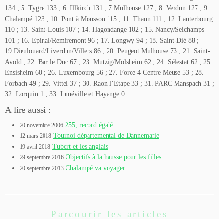
134 ; 5. Tygre 133 ; 6. Illkirch 131 ; 7 Mulhouse 127 ; 8. Verdun 127 ;
9.
Chalampé 123
; 10. Pont à Mousson 115 ; 11. Thann 111 ; 12. Lauterbourg
110 ; 13. Saint-Louis 107 ; 14. Hagondange 102 ; 15. Nancy/Seichamps
101 ; 16. Epinal/Remiremont 96 ; 17. Longwy 94 ; 18. Saint-Dié 88 ;
19.Dieulouard/Liverdun/Villers 86 ; 20. Peugeot Mulhouse 73 ; 21. Saint-
Avold ; 22. Bar le Duc 67 ; 23. Mutzig/Molsheim 62 ; 24. Sélestat 62 ; 25.
Ensisheim 60 ; 26. Luxembourg 56 ; 27. Force 4 Centre Meuse 53 ; 28.
Forbach 49 ; 29. Vittel 37 ; 30. Raon l’Etape 33 ; 31. PARC Manspach 31 ;
32. Lorquin 1 ; 33. Lunéville et Hayange 0
A lire aussi :
255, record égalé
20 novembre 2006
Tournoi départemental de Dannemarie
12 mars 2018
Tubert et les anglais
19 avril 2018
Objectifs à la hausse pour les filles
29 septembre 2016
Chalampé va voyager
20 septembre 2013
Parcourir les articles