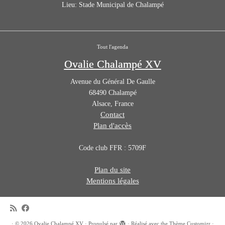
Lieu:
Stade Municipal de Chalampé
Tout l'agenda
Ovalie Chalampé XV
Avenue du Général De Gaulle
68490
Chalampé
Alsace
,
France
Contact
Plan d'accès
Code club FFR : 5709F
Plan du site
Mentions légales
·
© 2026
Ovalie Chalampé XV
·
Propulsé par
·
Réalisé avec the
Thème Customizr
·