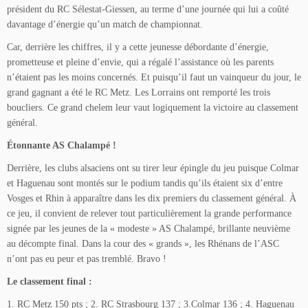
président du RC Sélestat-Giessen, au terme d’une journée qui lui a coûté
davantage d’énergie qu’un match de championnat.
Car, derrière les chiffres, il y a cette jeunesse débordante d’énergie,
prometteuse et pleine d’envie, qui a régalé l’assistance où les parents
n’étaient pas les moins concernés. Et puisqu’il faut un vainqueur du jour, le
grand gagnant a été le RC Metz. Les Lorrains ont remporté les trois
boucliers. Ce grand chelem leur vaut logiquement la victoire au classement
général.
Étonnante AS Chalampé !
Derrière, les clubs alsaciens ont su tirer leur épingle du jeu puisque Colmar
et Haguenau sont montés sur le podium tandis qu’ils étaient six d’entre
Vosges et Rhin à apparaître dans les dix premiers du classement général. À
ce jeu, il convient de relever tout particulièrement la grande performance
signée par les jeunes de la « modeste » AS Chalampé, brillante neuvième
au décompte final. Dans la cour des « grands », les Rhénans de l’ASC
n’ont pas eu peur et pas tremblé. Bravo !
Le classement final :
1. RC Metz 150 pts ; 2. RC Strasbourg 137 ; 3.Colmar 136 ; 4. Haguenau