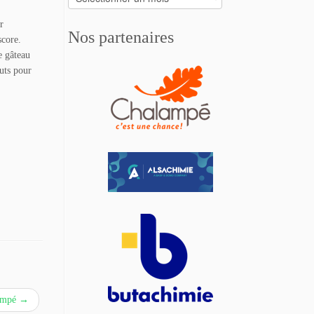
r
Nos partenaires
score.
e gâteau
outs pour
lampé
→