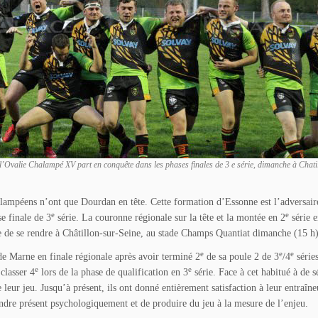
 l’Ovalie Chalampé XV part en conquête dans les phases finales de 3 e série, dimanche à Chati
alampéens n’ont que Dourdan en tête. Cette formation d’Essonne est l’adversair
e
e
e finale de 3
série. La couronne régionale sur la tête et la montée en 2
série 
 de se rendre à Châtillon-sur-Seine, au stade Champs Quantiat dimanche (15 h)
e
e
e
 de Marne en finale régionale après avoir terminé 2
de sa poule 2 de 3
/4
séries
e
e
classer 4
lors de la phase de qualification en 3
série. Face à cet habitué à de s
leur jeu. Jusqu’à présent, ils ont donné entièrement satisfaction à leur entraîne
épondre présent psychologiquement et de produire du jeu à la mesure de l’enjeu.