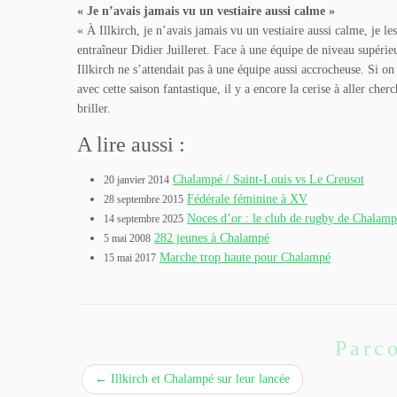
« Je n’avais jamais vu un vestiaire aussi calme »
« À Illkirch, je n’avais jamais vu un vestiaire aussi calme, je les
entraîneur Didier Juilleret. Face à une équipe de niveau supérie
Illkirch ne s’attendait pas à une équipe aussi accrocheuse. Si on
avec cette saison fantastique, il y a encore la cerise à aller ch
briller.
A lire aussi :
Chalampé / Saint-Louis vs Le Creusot
20 janvier 2014
Fédérale féminine à XV
28 septembre 2015
Noces d’or : le club de rugby de Chalampé
14 septembre 2025
282 jeunes à Chalampé
5 mai 2008
Marche trop haute pour Chalampé
15 mai 2017
Parco
←
Illkirch et Chalampé sur leur lancée