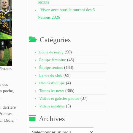
recrute
Vivez avec nous le tournoi des 6
Nations 2026
Catégories
École de rugby
(90)
Équipe féminine
(45)
Équipe seniors
(183)
llon-sur-
La vie du club
(69)
Photos d'équipe
(4)
e des
Toutes les news
(365)
en poche,
.
Vidéos et galeries photos
(37)
Vidéos insolites
(5)
, derrière
érieuses
Archives
ur Didier
Archives