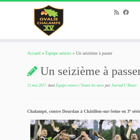
Passer
au
Accueil
»
Équipe seniors
»
Un seizième à passer
contenu
Un seizième à passe
12 mai 2017
dans
Équipe seniors
/
Toutes les news
par
Journal L'Alsace
e
Chalampé, contre Dourdan à Châtillon-sur-Seine en 3
séri