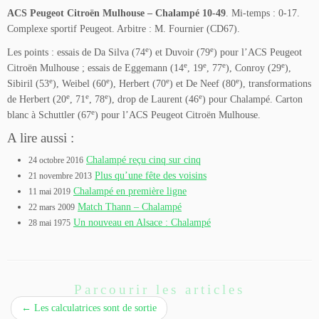
ACS Peugeot Citroën Mulhouse – Chalampé 10-49
. Mi-temps : 0-17.
Complexe sportif Peugeot. Arbitre : M. Fournier (CD67).
e
e
Les points : essais de Da Silva (74
) et Duvoir (79
) pour l’ACS Peugeot
e
e
e
e
Citroën Mulhouse ; essais de Eggemann (14
, 19
, 77
), Conroy (29
),
e
e
e
e
Sibiril (53
), Weibel (60
), Herbert (70
) et De Neef (80
), transformations
e
e
e
e
de Herbert (20
, 71
, 78
), drop de Laurent (46
) pour Chalampé. Carton
e
blanc à Schuttler (67
) pour l’ACS Peugeot Citroën Mulhouse.
A lire aussi :
Chalampé reçu cinq sur cinq
24 octobre 2016
Plus qu’une fête des voisins
21 novembre 2013
Chalampé en première ligne
11 mai 2019
Match Thann – Chalampé
22 mars 2009
Un nouveau en Alsace : Chalampé
28 mai 1975
Parcourir les articles
←
Les calculatrices sont de sortie