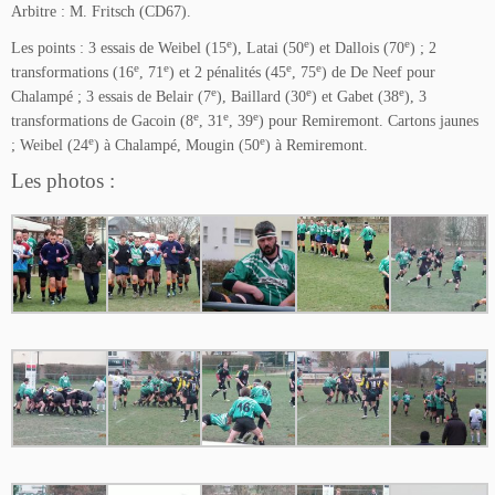
Arbitre : M. Fritsch (CD67).
e
e
e
Les points : 3 essais de Weibel (15
), Latai (50
) et Dallois (70
) ; 2
e
e
e
e
transformations (16
, 71
) et 2 pénalités (45
, 75
) de De Neef pour
e
e
e
Chalampé ; 3 essais de Belair (7
), Baillard (30
) et Gabet (38
), 3
e
e
e
transformations de Gacoin (8
, 31
, 39
) pour Remiremont. Cartons jaunes
e
e
; Weibel (24
) à Chalampé, Mougin (50
) à Remiremont.
Les photos :