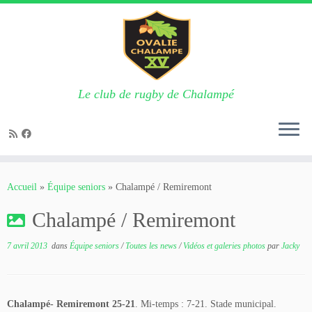
Le club de rugby de Chalampé
Passer
au
Accueil
»
Équipe seniors
»
Chalampé / Remiremont
contenu
Chalampé / Remiremont
7 avril 2013
dans
Équipe seniors
/
Toutes les news
/
Vidéos et galeries photos
par
Jacky
Chalampé- Remiremont 25-21
. Mi-temps : 7-21. Stade municipal.