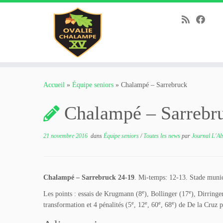
Passer
au
Accueil
»
Équipe seniors
»
Chalampé – Sarrebruck
contenu
Chalampé – Sarrebr
21 novembre 2016
dans
Équipe seniors
/
Toutes les news
par
Journal L'Al
Chalampé – Sarrebruck 24-19
. Mi-temps: 12-13. Stade muni
e
e
Les points : essais de Krugmann (8
), Bollinger (17
), Dirringe
e
e
e
e
transformation et 4 pénalités (5
, 12
, 60
, 68
) de De la Cruz 