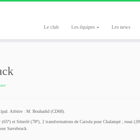
Le club
Les équipes
Les news
uck
sace
cipal. Arbitre : M. Bouhadid (CD68).
e
e
r (65
) et Sitterlé (78
), 2 transformations de Cariola pour Chalampé ; essai (20
pour Sarrebruck.