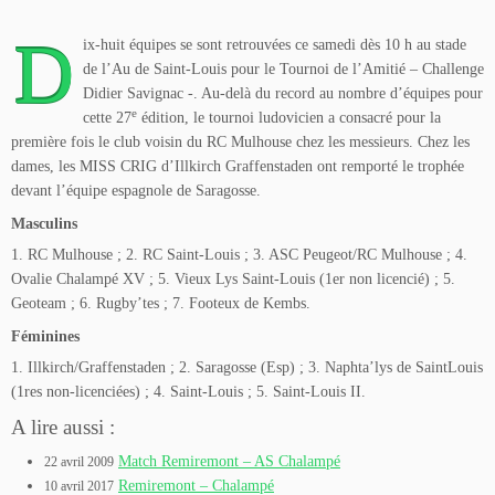
D
ix-huit équipes se sont retrouvées ce samedi dès 10 h au stade
de l’Au de Saint-Louis pour le Tournoi de l’Amitié – Challenge
Didier Savignac -. Au-delà du record au nombre d’équipes pour
e
cette 27
édition, le tournoi ludovicien a consacré pour la
première fois le club voisin du RC Mulhouse chez les messieurs. Chez les
dames, les MISS CRIG d’Illkirch Graffenstaden ont remporté le trophée
devant l’équipe espagnole de Saragosse.
Masculins
1. RC Mulhouse ; 2. RC Saint-Louis ; 3. ASC Peugeot/RC Mulhouse ; 4.
Ovalie Chalampé XV ; 5. Vieux Lys Saint-Louis (1er non licencié) ; 5.
Geoteam ; 6. Rugby’tes ; 7. Footeux de Kembs.
Féminines
1. Illkirch/Graffenstaden ; 2. Saragosse (Esp) ; 3. Naphta’lys de SaintLouis
(1res non-licenciées) ; 4. Saint-Louis ; 5. Saint-Louis II.
A lire aussi :
Match Remiremont – AS Chalampé
22 avril 2009
Remiremont – Chalampé
10 avril 2017