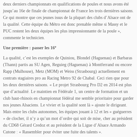
deux derniers championnats en qualifications de poules et nous avons été
jusqu’au 16e de finale de championnat de France les trois dernières saisons.
Ce qui montre que ces jeunes issus de la plupart des clubs d’Alsace ont de
la qualité. Cette équipe du Métro est donc prenable même si Massy et le
PUC restent les deux équipes les plus impressionnante de la poule »,
commente le technicien.
e
Une première : passer les 16
La qualité, c’est les exemples de Quiniou, Blondel (Haguenau) et Barbaras
(Thann) partis au SU Agen, Reguieg (Haguenau) à Montferrand ou encore
Rapp (Mulhouse), Metz (MOM) et Weiss (Strasbourg) actuellement en
contrats stagiaires pro au Racing Metro 92 de Chabal. Ceci rien que pour
les deux dernières saisons. « Le projet Strasbourg Pro D2 en 2014 est plus
que d’actualité. Le maintien en Fédérale 1, un centre de formation et un
club haut-rhinois en championnat fédéral me semble prioritaire pour garder
nos jeunes Alsaciens. Le vivier et la qualité sont là » ajoute le dirigeant.
Mais entre les clubs autonomes, les équipes jouant à 12 et les « guéguerres
» de clocher, il n’y a qu’un mot d’ordre qui soit de mise, cher au président
du CD68 Gérard Credoz et au président de la Ligue d’Alsace Armando
Cutone : « Rassembler pour éviter une fuite des talents ».