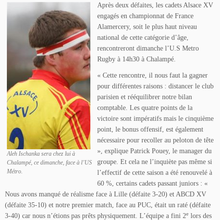
Après deux défaites, les cadets Alsace XV
engagés en championnat de France
Alamercery, soit le plus haut niveau
national de cette catégorie d’âge,
rencontreront dimanche l’U.S Metro
Rugby à 14h30 à Chalampé.
« Cette rencontre, il nous faut la gagner
pour différentes raisons : distancer le club
parisien et rééquilibrer notre bilan
comptable. Les quatre points de la
victoire sont impératifs mais le cinquième
point, le bonus offensif, est également
nécessaire pour recoller au peloton de tête
», explique Patrick Pouey, le manager du
Aleh Ischanka sera chez lui à
groupe. Et cela ne l’inquiète pas même si
Chalampé, ce dimanche, face à l’US
Métro.
l’effectif de cette saison a été renouvelé à
60 %, certains cadets passant juniors : «
Nous avons manqué de réalisme face à Lille (défaite 3-20) et ABCD XV
(défaite 35-10) et notre premier match, face au PUC, était un raté (défaite
e
3-40) car nous n’étions pas prêts physiquement. L’équipe a fini 2
lors des