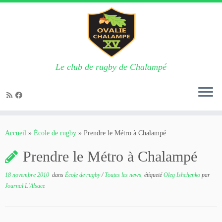
Le club de rugby de Chalampé
Passer
au
Accueil
»
École de rugby
»
Prendre le Métro à Chalampé
contenu
Prendre le Métro à Chalampé
18 novembre 2010
dans
École de rugby
/
Toutes les news
étiqueté
Oleg Ishchenko
par
Journal L'Alsace