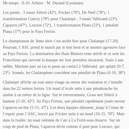
Mi-temps : 0-10. Arbitre : M. Durand (Lyonnais).
e
e
e
Les points : 3 essais Sibiril (42
), Fricker (70
), De Neef (78
), 1
e
e
transformation Conroy (78
) pour Chalampé ; 3 essais Vallerand (23
),
e
e
e
Caparros (47
), Lescure (72
), 1 transformation Plana (23
), 1 pénalité
e
Plana (37
) pour le Pays Fertois.
Le championnat de 3ème série s’est arrêté hier pour Chalampé (17-20).
Pourtant, l’ASC prend le match par le bon bout et se montre agressive face
au Pays Fertois. La domination des Haut-Rhinois reste stérile et ce sont les
Franciliens qui ouvrent la marque sur leur première incursion. Suite à une
mêlée, Martinet part au ras et passe au contact à Vallerand, qui aplatit (0-7,
e
e
23
). Sonnés, les Chalampéens concèdent une pénalité de Plana (0-10, 38
).
Chalampé affiche un tout autre visage au retour des vestiaires et s’installe
dans les 22 mètres fertois. Un maul d’école suite à une pénaltouche les
amène à un mètre de la ligne. Sur le renversement, Grass sert Sibiril à
e
hauteur (5-10, 42
). Au Pays Fertois, une pénalité rapidement jouée envoie
e
Caparros en-but (5-15, 47
). Les deux équipes déjouent, jusqu’à l’essai de
e
l’espoir pour l’ASC, inscrit par Fricker suite à un maul (10-15, 70
). Mais
dans la foulée, un essai redonne de l’air à La Ferté-sous-Jouarre. Sur un
coup de pied de Plana, Caparros dévie comme il peut pour Lescure, qui