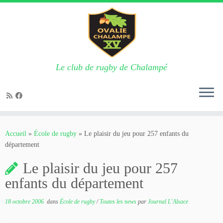
Le club de rugby de Chalampé
Passer
au
Accueil
»
École de rugby
»
Le plaisir du jeu pour 257 enfants du
contenu
département
Le plaisir du jeu pour 257
enfants du département
18 octobre 2006
dans
École de rugby
/
Toutes les news
par
Journal L'Alsace