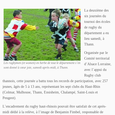
La deuxième des
six journées du
tournoi des écoles
de rugby du
département a eu
lieu samedi, à
Thann.
Organisée par le
Comité territorial
Les rugbymen (et women) en herbe de tout le département s’en
d’Alsace Lorraine,
sont donné à cœur joie, samedi après-midi, à Thann.
avec l’appui du
Rugby club
thannois, cette journée a battu tous les records de participation, avec 257
jeunes, âgés de 5 à 13 ans, représentant les sept clubs du Haut-Rhin
(Colmar, Mulhouse, Thann, Ensisheim, Chalampé, Saint-Louis et
Peugeot).
L’encadrement du rugby haut-rhinois pouvait être satisfait de cet après-
midi dédié à la relève, à l’image de Benjamin Fimbel, responsable de