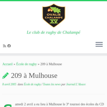
Le club de rugby de Chalampé
Passer
au
Accueil
»
École de rugby
»
209 à Mulhouse
contenu
209 à Mulhouse
8 avril 2005
dans
École de rugby
/
Toutes les news
par
Journal L'Alsace
e
amedi 2 avril a eu lieu à Mulhouse le 3
tournoi des écoles du CD