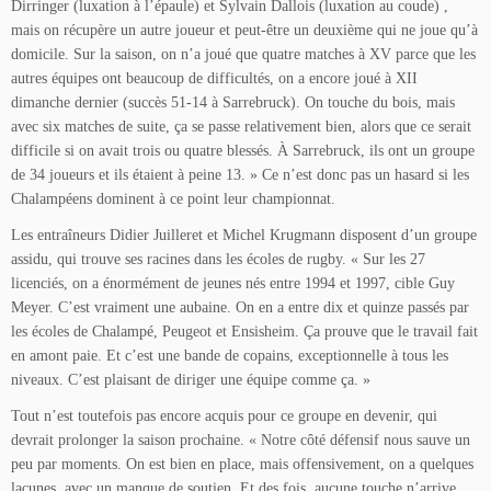
Dirringer (luxation à l’épaule) et Sylvain Dallois (luxation au coude) ,
mais on récupère un autre joueur et peut-être un deuxième qui ne joue qu’à
domicile. Sur la saison, on n’a joué que quatre matches à XV parce que les
autres équipes ont beaucoup de difficultés, on a encore joué à XII
dimanche dernier (succès 51-14 à Sarrebruck). On touche du bois, mais
avec six matches de suite, ça se passe relativement bien, alors que ce serait
difficile si on avait trois ou quatre blessés. À Sarrebruck, ils ont un groupe
de 34 joueurs et ils étaient à peine 13. » Ce n’est donc pas un hasard si les
Chalampéens dominent à ce point leur championnat.
Les entraîneurs Didier Juilleret et Michel Krugmann disposent d’un groupe
assidu, qui trouve ses racines dans les écoles de rugby. « Sur les 27
licenciés, on a énormément de jeunes nés entre 1994 et 1997, cible Guy
Meyer. C’est vraiment une aubaine. On en a entre dix et quinze passés par
les écoles de Chalampé, Peugeot et Ensisheim. Ça prouve que le travail fait
en amont paie. Et c’est une bande de copains, exceptionnelle à tous les
niveaux. C’est plaisant de diriger une équipe comme ça. »
Tout n’est toutefois pas encore acquis pour ce groupe en devenir, qui
devrait prolonger la saison prochaine. « Notre côté défensif nous sauve un
peu par moments. On est bien en place, mais offensivement, on a quelques
lacunes, avec un manque de soutien. Et des fois, aucune touche n’arrive.