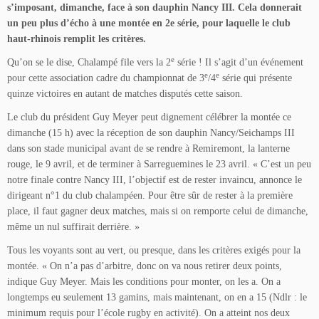
s’imposant, dimanche, face à son dauphin Nancy III. Cela donnerait
un peu plus d’écho à une montée en 2e série, pour laquelle le club
haut-rhinois remplit les critères.
e
Qu’on se le dise, Chalampé file vers la 2
série ! Il s’agit d’un événement
e
e
pour cette association cadre du championnat de 3
/4
série qui présente
quinze victoires en autant de matches disputés cette saison.
Le club du président Guy Meyer peut dignement célébrer la montée ce
dimanche (15 h) avec la réception de son dauphin Nancy/Seichamps III
dans son stade municipal avant de se rendre à Remiremont, la lanterne
rouge, le 9 avril, et de terminer à Sarreguemines le 23 avril. « C’est un peu
notre finale contre Nancy III, l’objectif est de rester invaincu, annonce le
dirigeant n°1 du club chalampéen. Pour être sûr de rester à la première
place, il faut gagner deux matches, mais si on remporte celui de dimanche,
même un nul suffirait derrière. »
Tous les voyants sont au vert, ou presque, dans les critères exigés pour la
montée. « On n’a pas d’arbitre, donc on va nous retirer deux points,
indique Guy Meyer. Mais les conditions pour monter, on les a. On a
longtemps eu seulement 13 gamins, mais maintenant, on en a 15 (Ndlr : le
minimum requis pour l’école rugby en activité). On a atteint nos deux