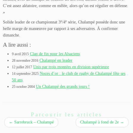
C’est assez aléatoire, comme en mêlée, alors qu’on est régulier en défense.
»
e
e
Solide leader de ce championnat 3
/4
série, Chalampé possède donc une
belle marge de manœuvre par rapport à ses adversaires. À confirmer
dimanche.
A lire aussi :
Clap de fin pour les Alsaciens
9 avril 2015
Chalampé en leader
28 novembre 2016
Unis par trois montées en division supérieure
12 juillet 2017
Noces d’or : le club de rugby de Chalampé fête ses
14 septembre 2025
50 ans
Un Chalampé des grands jours !
25 octobre 2004
Parcourir les articles
←
Sarrebruck – Chalampé
Chalampé à fond de 2e
→