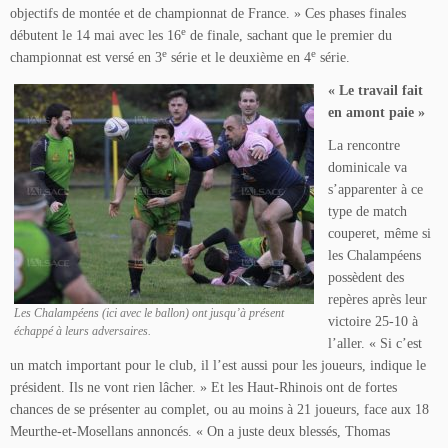
objectifs de montée et de championnat de France. » Ces phases finales
e
débutent le 14 mai avec les 16
de finale, sachant que le premier du
e
e
championnat est versé en 3
série et le deuxième en 4
série.
« Le travail fait
en amont paie »
La rencontre
dominicale va
s’apparenter à ce
type de match
couperet, même si
les Chalampéens
possèdent des
repères après leur
Les Chalampéens (ici avec le ballon) ont jusqu’à présent
victoire 25-10 à
échappé à leurs adversaires.
l’aller. « Si c’est
un match important pour le club, il l’est aussi pour les joueurs, indique le
président. Ils ne vont rien lâcher. » Et les Haut-Rhinois ont de fortes
chances de se présenter au complet, ou au moins à 21 joueurs, face aux 18
Meurthe-et-Mosellans annoncés. « On a juste deux blessés, Thomas