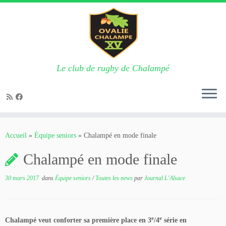
Le club de rugby de Chalampé
Passer
au
Accueil
»
Équipe seniors
»
Chalampé en mode finale
contenu
Chalampé en mode finale
30 mars 2017
dans
Équipe seniors
/
Toutes les news
par
Journal L'Alsace
e
e
Chalampé veut conforter sa première place en 3
/4
série en